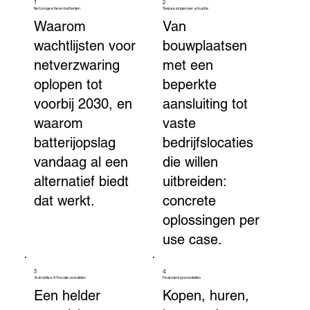
1
2
Netcongestie en batterijen
Toepassingen per situatie
Waarom
Van
wachtlijsten voor
bouwplaatsen
netverzwaring
met een
oplopen tot
beperkte
voorbij 2030, en
aansluiting tot
waarom
vaste
batterijopslag
bedrijfslocaties
vandaag al een
die willen
alternatief biedt
uitbreiden:
dat werkt.
concrete
oplossingen per
use case.
3
4
Subsidies & fiscale voordelen
Financieringsmodellen
Een helder
Kopen, huren,