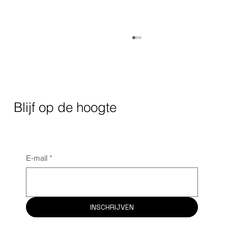
Blijf op de hoogte
Client case: bouwwerken zonder
E-mail
*
vertraging voor Cordeel Nederland
INSCHRIJVEN