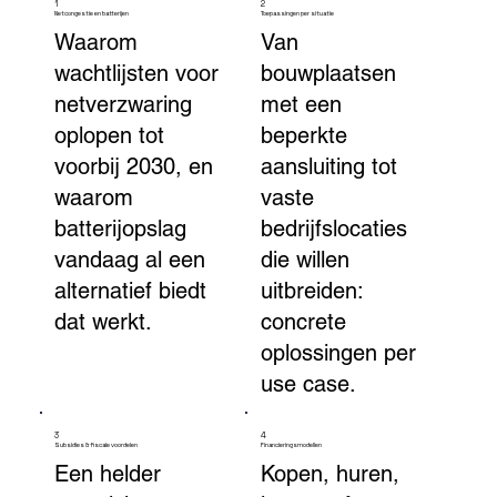
1
2
Netcongestie en batterijen
Toepassingen per situatie
Waarom
Van
wachtlijsten voor
bouwplaatsen
netverzwaring
met een
oplopen tot
beperkte
voorbij 2030, en
aansluiting tot
waarom
vaste
batterijopslag
bedrijfslocaties
vandaag al een
die willen
alternatief biedt
uitbreiden:
dat werkt.
concrete
oplossingen per
use case.
3
4
Subsidies & fiscale voordelen
Financieringsmodellen
Een helder
Kopen, huren,